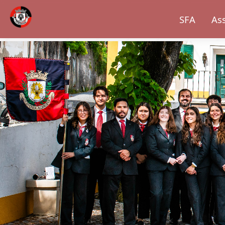
SFA
As