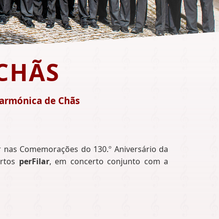
 CHÃS
larmónica de Chãs
a
ar nas Comemorações do 130.º Aniversário da
ertos
perFilar
, em concerto conjunto com a